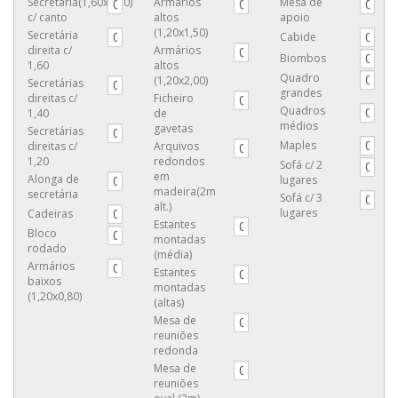
Secretária(1,60x1,20)
Armários
Mesa de
c/ canto
altos
apoio
(1,20x1,50)
Secretária
Cabide
direita c/
Armários
Biombos
1,60
altos
Quadro
(1,20x2,00)
Secretárias
grandes
direitas c/
Ficheiro
Quadros
1,40
de
médios
gavetas
Secretárias
Maples
direitas c/
Arquivos
1,20
redondos
Sofá c/ 2
em
Alonga de
lugares
madeira(2m
secretária
Sofá c/ 3
alt.)
lugares
Cadeiras
Estantes
Bloco
montadas
rodado
(média)
Armários
Estantes
baixos
montadas
(1,20x0,80)
(altas)
Mesa de
reuniões
redonda
Mesa de
reuniões