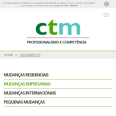
Os Cookies ajudam-nos a melhorar a sua experiência como utilizador. Ao utilizar os nossos serviços, está a aceitar o
uso de cookies e a concordar com a nossa política de cookies.
Mais info
PROFISSIONALISMO E COMPETÊNCIA
HOME
ORÇAMENTOS
MUDANÇAS RESIDENCIAIS
MUDANÇAS EMPRESARIAIS
MUDANÇAS INTERNACIONAIS
PEQUENAS MUDANÇAS