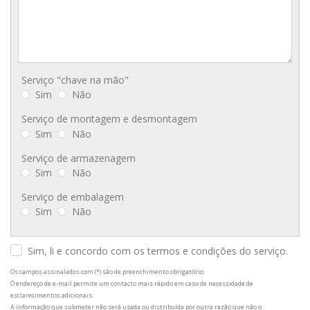
Serviço "chave na mão"
Sim
Não
Serviço de montagem e desmontagem
Sim
Não
Serviço de armazenagem
Sim
Não
Serviço de embalagem
Sim
Não
Sim, li e concordo com os termos e condições do serviço.
Os campos assinalados com (*) são de preenchimento obrigatório.
O endereço de e-mail permite um contacto mais rápido em caso de necessidade de
esclarecimentos adicionais.
A informação que submeter não será usada ou distribuída por outra razão que não o